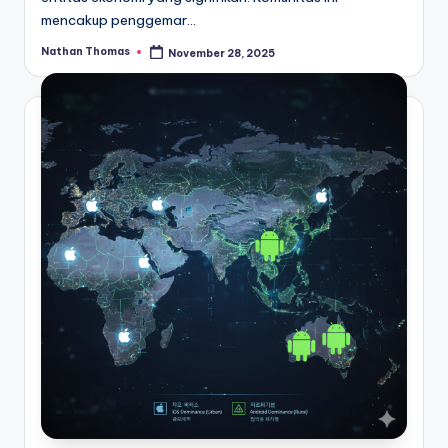
mencakup penggemar…
Nathan Thomas
November 28, 2025
Posted
by