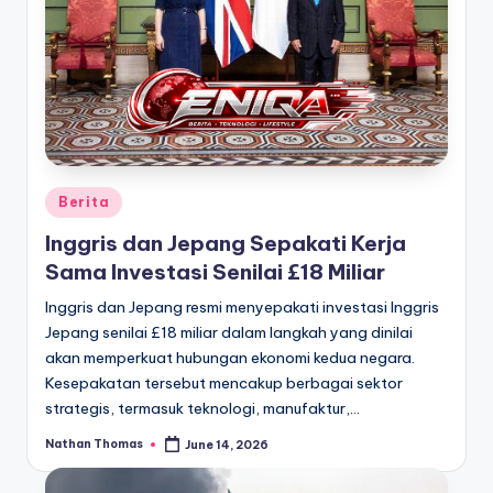
Posted
Berita
in
Inggris dan Jepang Sepakati Kerja
Sama Investasi Senilai £18 Miliar
Inggris dan Jepang resmi menyepakati investasi Inggris
Jepang senilai £18 miliar dalam langkah yang dinilai
akan memperkuat hubungan ekonomi kedua negara.
Kesepakatan tersebut mencakup berbagai sektor
strategis, termasuk teknologi, manufaktur,…
Nathan Thomas
June 14, 2026
Posted
by