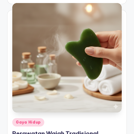
by
Posted
Gaya Hidup
in
Perawatan Wajah Tradisional