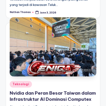
yang terjadi di kawasan Teluk…
Nathan Thomas
June 3, 2026
Posted
by
Posted
Teknologi
in
Nvidia dan Peran Besar Taiwan dalam
Infrastruktur AI Dominasi Computex