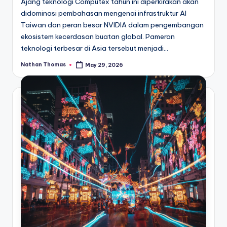
Ajang teknologi Computex tahun ini diperkirakan akan
didominasi pembahasan mengenai infrastruktur AI
Taiwan dan peran besar NVIDIA dalam pengembangan
ekosistem kecerdasan buatan global. Pameran
teknologi terbesar di Asia tersebut menjadi…
Nathan Thomas
May 29, 2026
Posted
by