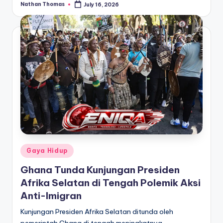
Nathan Thomas
July 16, 2026
Posted
by
Posted
Gaya Hidup
in
Ghana Tunda Kunjungan Presiden
Afrika Selatan di Tengah Polemik Aksi
Anti-Imigran
Kunjungan Presiden Afrika Selatan ditunda oleh
pemerintah Ghana di tengah meningkatnya