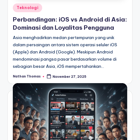
Posted
Teknologi
in
Perbandingan: iOS vs Android di Asia:
Dominasi dan Loyalitas Pengguna
Asia menghadirkan medan pertempuran yang unik
dalam persaingan antara sistem operasi seluler iOS
(Apple) dan Android (Google). Meskipun Android
mendominasi pangsa pasar berdasarkan volume di
sebagian besar Asia, iOS mempertahankan…
Nathan Thomas
November 27, 2025
Posted
by