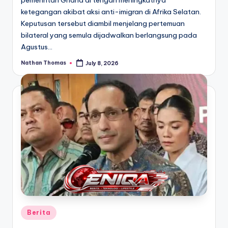
ketegangan akibat aksi anti-imigran di Afrika Selatan.
Keputusan tersebut diambil menjelang pertemuan
bilateral yang semula dijadwalkan berlangsung pada
Agustus…
Nathan Thomas
July 8, 2026
Posted
by
Posted
Berita
in