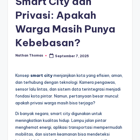
Smart City dan
Privasi: Apakah
Warga Masih Punya
Kebebasan?
Nathan Thomas
September 7, 2025
Posted
by
Konsep
smart city
menjanjikan kota yang efisien, aman,
dan terhubung dengan teknologi. Kamera pengawas,
sensor lalu lintas, dan sistem data terintegrasi menjadi
fondasi kota pintar. Namun, pertanyaan besar muncul:
apakah privasi warga masih bisa terjaga?
Di banyak negara, smart city digunakan untuk
meningkatkan kualitas hidup. Lampu jalan pintar
menghemat energi, aplikasi transportasi mempermudah
mobilitas, dan sistem keamanan bisa mendeteksi