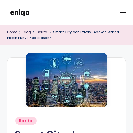
eniqa
Skip
to
eniqa
content
Home
Blog
Berita
Smart City dan Privasi: Apakah Warga
Masih Punya Kebebasan?
Posted
Berita
in