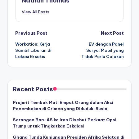
Nathan Thomas
View All Posts
Post
Previous Post
Next Post
Workation: Kerja
EV dengan Panel
navigation
Sambil Liburan di
Surya: Mobil yang
Lokasi Eksotis
Tidak Perlu Colokan
Recent Posts
Prajurit Tembak Mati Empat Orang dalam Aksi
Penembakan di Crimea yang Diduduki Rusia
Serangan Baru AS ke Iran Disebut Perkuat Opsi
Trump untuk Tingkatkan Eskalasi
Ghana Tunda Kunjungan Presiden Afrika Selatan di