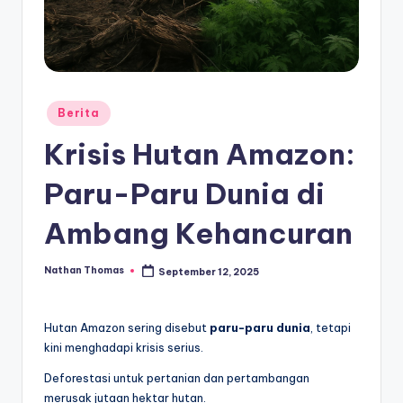
Posted
Berita
in
Krisis Hutan Amazon:
Paru-Paru Dunia di
Ambang Kehancuran
Nathan Thomas
September 12, 2025
Posted
by
Hutan Amazon sering disebut
paru-paru dunia
, tetapi
kini menghadapi krisis serius.
Deforestasi untuk pertanian dan pertambangan
merusak jutaan hektar hutan.