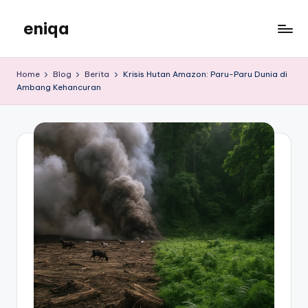
eniqa
Skip
to
eniqa
content
Home
Blog
Berita
Krisis Hutan Amazon: Paru-Paru Dunia di
Ambang Kehancuran