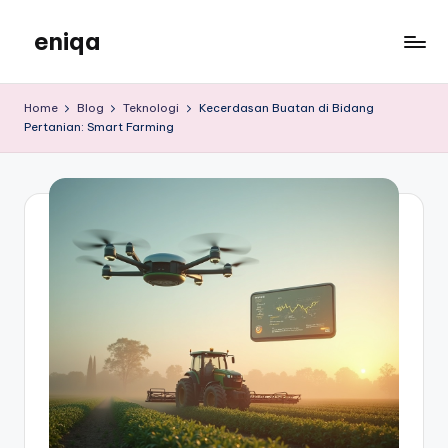
eniqa
Skip
to
eniqa
content
Home
Blog
Teknologi
Kecerdasan Buatan di Bidang
Pertanian: Smart Farming