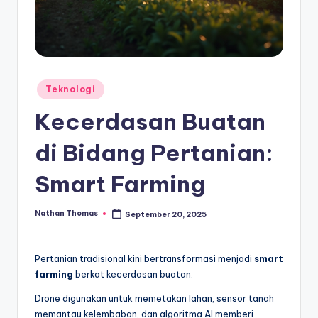
Posted
Teknologi
in
Kecerdasan Buatan
di Bidang Pertanian:
Smart Farming
Nathan Thomas
September 20, 2025
Posted
by
Pertanian tradisional kini bertransformasi menjadi
smart
farming
berkat kecerdasan buatan.
Drone digunakan untuk memetakan lahan, sensor tanah
memantau kelembaban, dan algoritma AI memberi