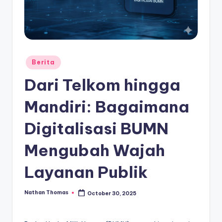
Posted
Berita
in
Dari Telkom hingga
Mandiri: Bagaimana
Digitalisasi BUMN
Mengubah Wajah
Layanan Publik
Nathan Thomas
October 30, 2025
Posted
by