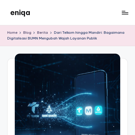
eniqa
Skip
to
eniqa
content
Home
Blog
Berita
Dari Telkom hingga Mandiri: Bagaimana
Digitalisasi BUMN Mengubah Wajah Layanan Publik