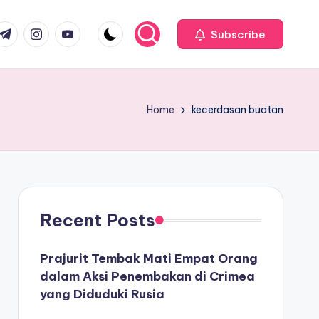
com
r.com
.me
instagram.com
youtube.com
Subscribe
Home
kecerdasan buatan
Recent Posts
Prajurit Tembak Mati Empat Orang
dalam Aksi Penembakan di Crimea
yang Diduduki Rusia