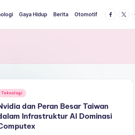
facebook.
twitte
t
ologi
Gaya Hidup
Berita
Otomotif
Posted
Teknologi
n
Nvidia dan Peran Besar Taiwan
dalam Infrastruktur AI Dominasi
Computex