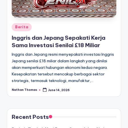
Posted
Berita
in
Inggris dan Jepang Sepakati Kerja
Sama Investasi Senilai £18 Miliar
Inggris dan Jepang resmi menyepakati investasi Inggris
Jepang senilai £18 miliar dalam langkah yang dinilai
akan memperkuat hubungan ekonomi kedua negara.
Kesepakatan tersebut mencakup berbagai sektor
strategis, termasuk teknologi, manufaktur,…
Nathan Thomas
June 14, 2026
Posted
by
Recent Posts