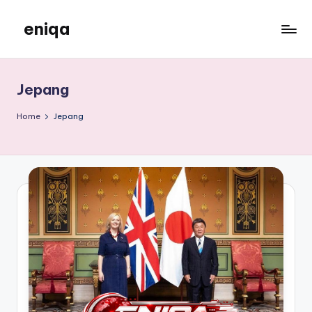
eniqa
Skip
to
eniqa
content
Jepang
Home
Jepang