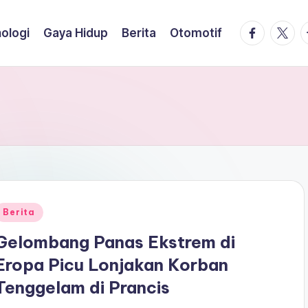
facebook.
twitte
t
ologi
Gaya Hidup
Berita
Otomotif
Posted
Berita
n
Gelombang Panas Ekstrem di
Eropa Picu Lonjakan Korban
Tenggelam di Prancis