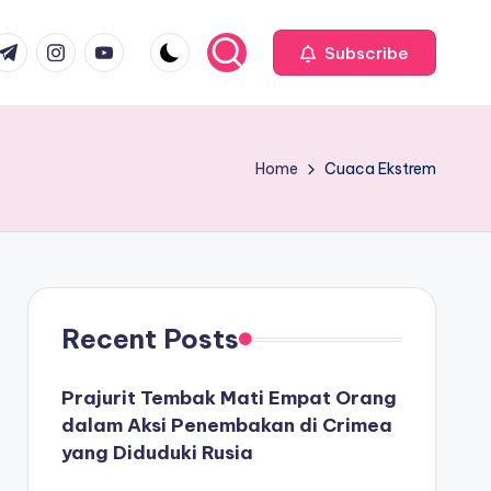
com
r.com
.me
instagram.com
youtube.com
Subscribe
Home
Cuaca Ekstrem
Recent Posts
Prajurit Tembak Mati Empat Orang
dalam Aksi Penembakan di Crimea
yang Diduduki Rusia